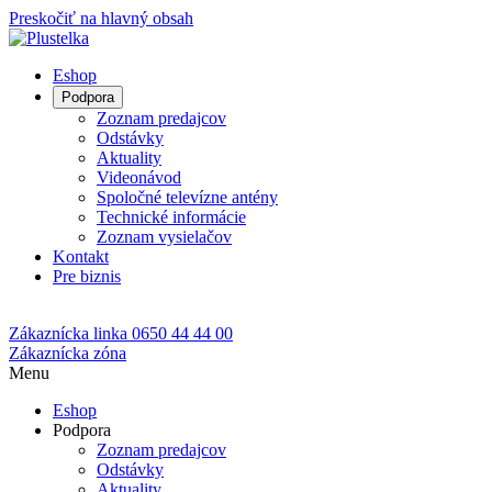
Preskočiť na hlavný obsah
Eshop
Podpora
Zoznam predajcov
Odstávky
Aktuality
Videonávod
Spoločné televízne antény
Technické informácie
Zoznam vysielačov
Kontakt
Pre biznis
Zákaznícka linka
0650 44 44 00
Zákaznícka zóna
Menu
Eshop
Podpora
Zoznam predajcov
Odstávky
Aktuality