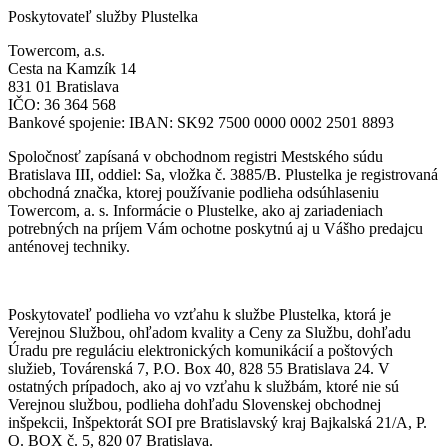
Poskytovateľ služby Plustelka
Towercom, a.s.
Cesta na Kamzík 14
831 01 Bratislava
IČO: 36 364 568
Bankové spojenie: IBAN: SK92 7500 0000 0002 2501 8893
Spoločnosť zapísaná v obchodnom registri Mestského súdu
Bratislava III, oddiel: Sa, vložka č. 3885/B. Plustelka je registrovaná
obchodná značka, ktorej používanie podlieha odsúhlaseniu
Towercom, a. s. Informácie o Plustelke, ako aj zariadeniach
potrebných na príjem Vám ochotne poskytnú aj u Vášho predajcu
anténovej techniky.
Poskytovateľ podlieha vo vzťahu k službe Plustelka, ktorá je
Verejnou Službou, ohľadom kvality a Ceny za Službu, dohľadu
Úradu pre reguláciu elektronických komunikácií a poštových
služieb, Továrenská 7, P.O. Box 40, 828 55 Bratislava 24. V
ostatných prípadoch, ako aj vo vzťahu k službám, ktoré nie sú
Verejnou službou, podlieha dohľadu Slovenskej obchodnej
inšpekcii, Inšpektorát SOI pre Bratislavský kraj Bajkalská 21/A, P.
O. BOX č. 5, 820 07 Bratislava.