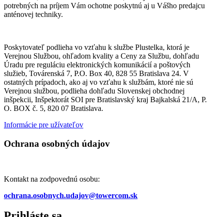
potrebných na príjem Vám ochotne poskytnú aj u Vášho predajcu
anténovej techniky.
Poskytovateľ podlieha vo vzťahu k službe Plustelka, ktorá je
Verejnou Službou, ohľadom kvality a Ceny za Službu, dohľadu
Úradu pre reguláciu elektronických komunikácií a poštových
služieb, Továrenská 7, P.O. Box 40, 828 55 Bratislava 24. V
ostatných prípadoch, ako aj vo vzťahu k službám, ktoré nie sú
Verejnou službou, podlieha dohľadu Slovenskej obchodnej
inšpekcii, Inšpektorát SOI pre Bratislavský kraj Bajkalská 21/A, P.
O. BOX č. 5, 820 07 Bratislava.
Informácie pre užívateľov
Ochrana osobných údajov
Kontakt na zodpovednú osobu:
ochrana.osobnych.udajov@towercom.sk
Prihláste sa