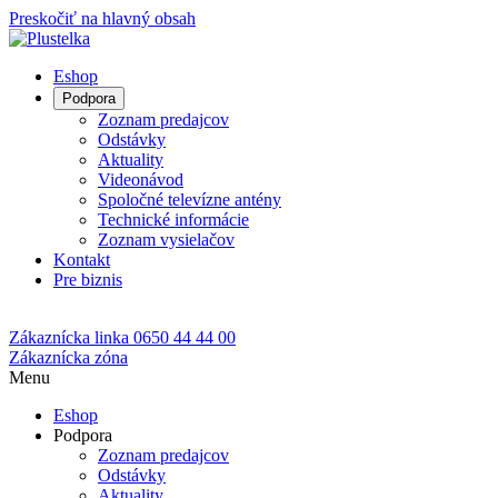
Preskočiť na hlavný obsah
Eshop
Podpora
Zoznam predajcov
Odstávky
Aktuality
Videonávod
Spoločné televízne antény
Technické informácie
Zoznam vysielačov
Kontakt
Pre biznis
Zákaznícka linka
0650 44 44 00
Zákaznícka zóna
Menu
Eshop
Podpora
Zoznam predajcov
Odstávky
Aktuality