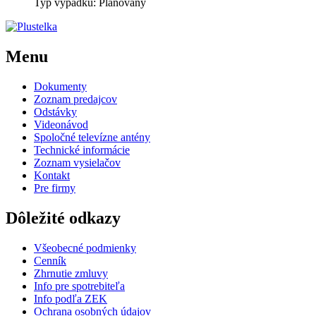
Typ výpadku: Plánovaný
Menu
Dokumenty
Zoznam predajcov
Odstávky
Videonávod
Spoločné televízne antény
Technické informácie
Zoznam vysielačov
Kontakt
Pre firmy
Dôležité odkazy
Všeobecné podmienky
Cenník
Zhrnutie zmluvy
Info pre spotrebiteľa
Info podľa ZEK
Ochrana osobných údajov