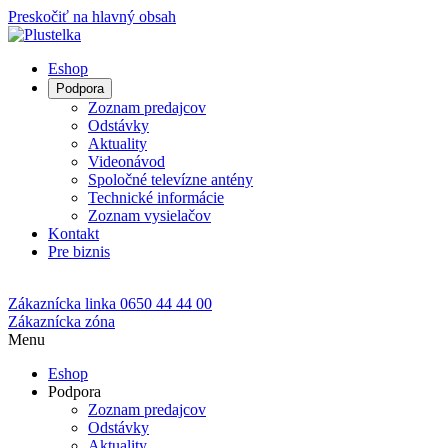
Preskočiť na hlavný obsah
Eshop
Podpora
Zoznam predajcov
Odstávky
Aktuality
Videonávod
Spoločné televízne antény
Technické informácie
Zoznam vysielačov
Kontakt
Pre biznis
Zákaznícka linka
0650 44 44 00
Zákaznícka zóna
Menu
Eshop
Podpora
Zoznam predajcov
Odstávky
Aktuality