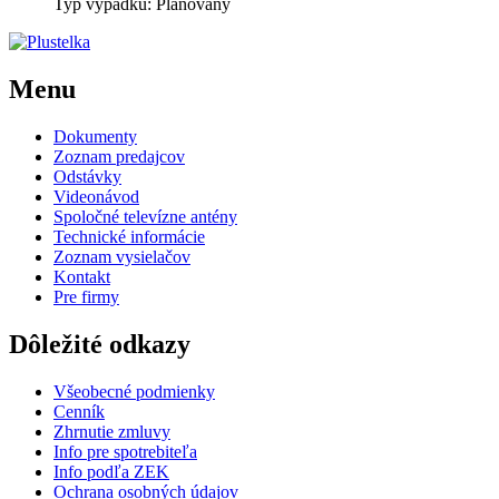
Typ výpadku: Plánovaný
Menu
Dokumenty
Zoznam predajcov
Odstávky
Videonávod
Spoločné televízne antény
Technické informácie
Zoznam vysielačov
Kontakt
Pre firmy
Dôležité odkazy
Všeobecné podmienky
Cenník
Zhrnutie zmluvy
Info pre spotrebiteľa
Info podľa ZEK
Ochrana osobných údajov