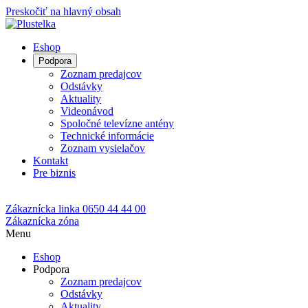
Preskočiť na hlavný obsah
Eshop
Podpora
Zoznam predajcov
Odstávky
Aktuality
Videonávod
Spoločné televízne antény
Technické informácie
Zoznam vysielačov
Kontakt
Pre biznis
Zákaznícka linka
0650 44 44 00
Zákaznícka zóna
Menu
Eshop
Podpora
Zoznam predajcov
Odstávky
Aktuality