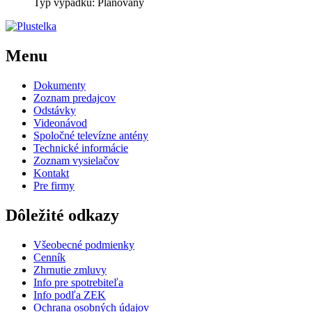
Typ výpadku: Plánovaný
Menu
Dokumenty
Zoznam predajcov
Odstávky
Videonávod
Spoločné televízne antény
Technické informácie
Zoznam vysielačov
Kontakt
Pre firmy
Dôležité odkazy
Všeobecné podmienky
Cenník
Zhrnutie zmluvy
Info pre spotrebiteľa
Info podľa ZEK
Ochrana osobných údajov