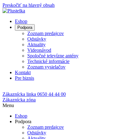
Preskočiť na hlavný obsah
Eshop
Podpora
Zoznam predajcov
Odstávky
Aktuality
Videonávod
Spoločné televízne antény
Technické informácie
Zoznam vysielačov
Kontakt
Pre biznis
Zákaznícka linka
0650 44 44 00
Zákaznícka zóna
Menu
Eshop
Podpora
Zoznam predajcov
Odstávky
Aktuality