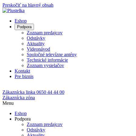
Preskočiť na hlavný obsah
Eshop
Podpora
Zoznam predajcov
Odstávky
Aktuality
Videonávod
Spoločné televízne antény
Technické informácie
Zoznam vysielačov
Kontakt
Pre biznis
Zákaznícka linka
0650 44 44 00
Zákaznícka zóna
Menu
Eshop
Podpora
Zoznam predajcov
Odstávky
Aktuality