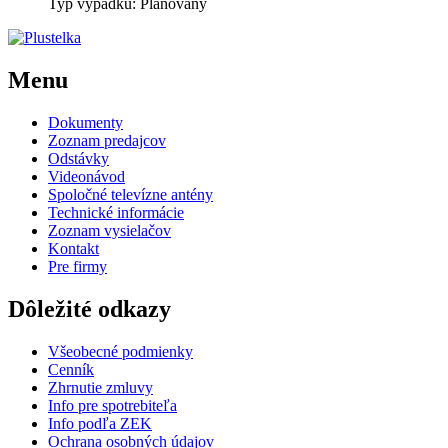
Typ výpadku: Plánovaný
Menu
Dokumenty
Zoznam predajcov
Odstávky
Videonávod
Spoločné televízne antény
Technické informácie
Zoznam vysielačov
Kontakt
Pre firmy
Dôležité odkazy
Všeobecné podmienky
Cenník
Zhrnutie zmluvy
Info pre spotrebiteľa
Info podľa ZEK
Ochrana osobných údajov