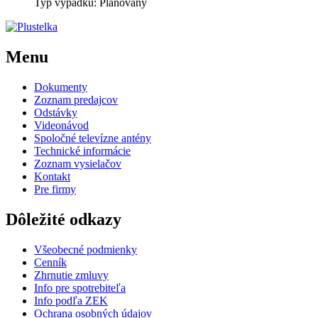
Typ výpadku: Plánovaný
Menu
Dokumenty
Zoznam predajcov
Odstávky
Videonávod
Spoločné televízne antény
Technické informácie
Zoznam vysielačov
Kontakt
Pre firmy
Dôležité odkazy
Všeobecné podmienky
Cenník
Zhrnutie zmluvy
Info pre spotrebiteľa
Info podľa ZEK
Ochrana osobných údajov