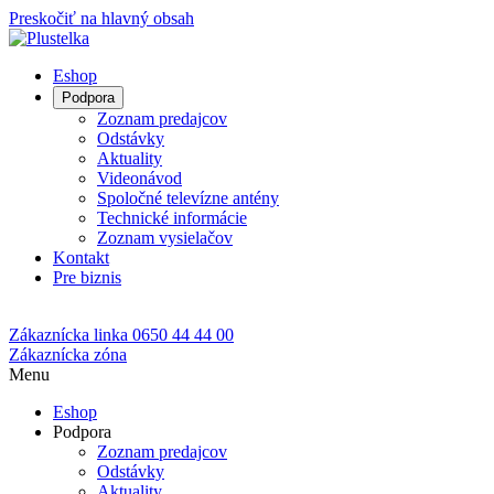
Preskočiť na hlavný obsah
Eshop
Podpora
Zoznam predajcov
Odstávky
Aktuality
Videonávod
Spoločné televízne antény
Technické informácie
Zoznam vysielačov
Kontakt
Pre biznis
Zákaznícka linka
0650 44 44 00
Zákaznícka zóna
Menu
Eshop
Podpora
Zoznam predajcov
Odstávky
Aktuality