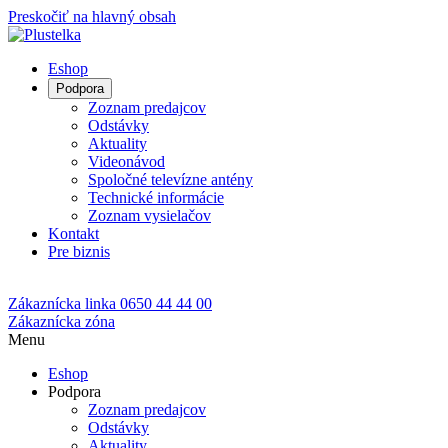
Preskočiť na hlavný obsah
Eshop
Podpora
Zoznam predajcov
Odstávky
Aktuality
Videonávod
Spoločné televízne antény
Technické informácie
Zoznam vysielačov
Kontakt
Pre biznis
Zákaznícka linka
0650 44 44 00
Zákaznícka zóna
Menu
Eshop
Podpora
Zoznam predajcov
Odstávky
Aktuality