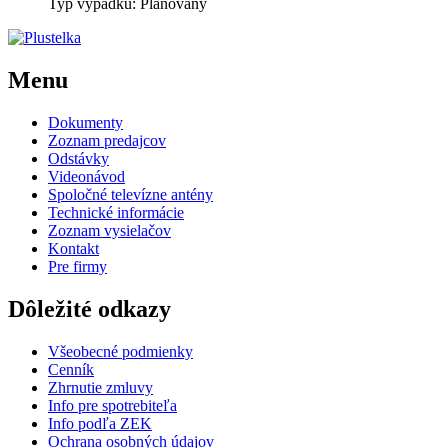
Typ výpadku: Plánovaný
Menu
Dokumenty
Zoznam predajcov
Odstávky
Videonávod
Spoločné televízne antény
Technické informácie
Zoznam vysielačov
Kontakt
Pre firmy
Dôležité odkazy
Všeobecné podmienky
Cenník
Zhrnutie zmluvy
Info pre spotrebiteľa
Info podľa ZEK
Ochrana osobných údajov