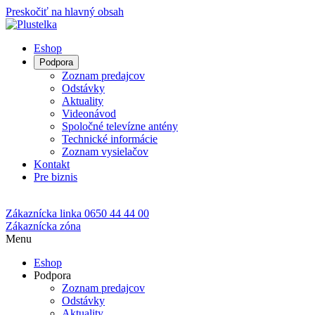
Preskočiť na hlavný obsah
Eshop
Podpora
Zoznam predajcov
Odstávky
Aktuality
Videonávod
Spoločné televízne antény
Technické informácie
Zoznam vysielačov
Kontakt
Pre biznis
Zákaznícka linka
0650 44 44 00
Zákaznícka zóna
Menu
Eshop
Podpora
Zoznam predajcov
Odstávky
Aktuality