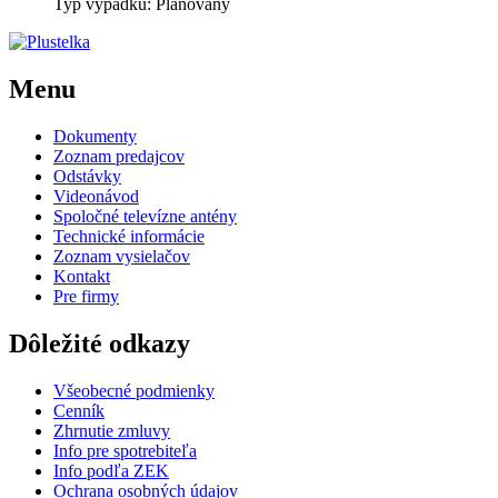
Typ výpadku: Plánovaný
Menu
Dokumenty
Zoznam predajcov
Odstávky
Videonávod
Spoločné televízne antény
Technické informácie
Zoznam vysielačov
Kontakt
Pre firmy
Dôležité odkazy
Všeobecné podmienky
Cenník
Zhrnutie zmluvy
Info pre spotrebiteľa
Info podľa ZEK
Ochrana osobných údajov