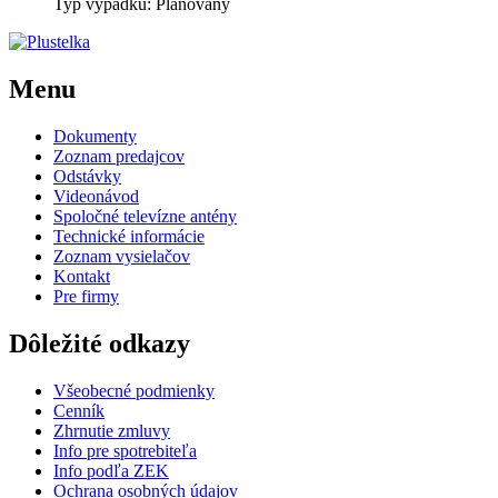
Typ výpadku: Plánovaný
Menu
Dokumenty
Zoznam predajcov
Odstávky
Videonávod
Spoločné televízne antény
Technické informácie
Zoznam vysielačov
Kontakt
Pre firmy
Dôležité odkazy
Všeobecné podmienky
Cenník
Zhrnutie zmluvy
Info pre spotrebiteľa
Info podľa ZEK
Ochrana osobných údajov