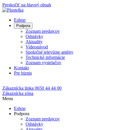
Preskočiť na hlavný obsah
Eshop
Podpora
Zoznam predajcov
Odstávky
Aktuality
Videonávod
Spoločné televízne antény
Technické informácie
Zoznam vysielačov
Kontakt
Pre biznis
Zákaznícka linka
0650 44 44 00
Zákaznícka zóna
Menu
Eshop
Podpora
Zoznam predajcov
Odstávky
Aktuality