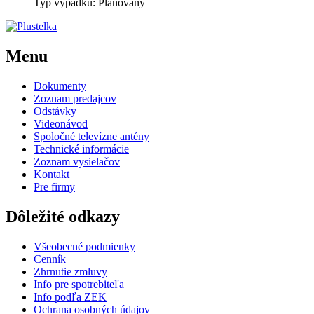
Typ výpadku: Plánovaný
Menu
Dokumenty
Zoznam predajcov
Odstávky
Videonávod
Spoločné televízne antény
Technické informácie
Zoznam vysielačov
Kontakt
Pre firmy
Dôležité odkazy
Všeobecné podmienky
Cenník
Zhrnutie zmluvy
Info pre spotrebiteľa
Info podľa ZEK
Ochrana osobných údajov