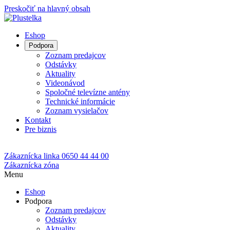
Preskočiť na hlavný obsah
Eshop
Podpora
Zoznam predajcov
Odstávky
Aktuality
Videonávod
Spoločné televízne antény
Technické informácie
Zoznam vysielačov
Kontakt
Pre biznis
Zákaznícka linka
0650 44 44 00
Zákaznícka zóna
Menu
Eshop
Podpora
Zoznam predajcov
Odstávky
Aktuality