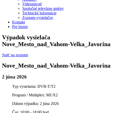
Videonávod
Spoločné televízne antény
Technické informácie
Zoznam vysielačov
Kontakt
Pre biznis
Výpadok vysielača
Nove_Mesto_nad_Vahom-Velka_Javorina
Späť na zoznam
Nove_Mesto_nad_Vahom-Velka_Javorina
2 júna 2026
Typ vysielania: DVB-T/T2
Program / Multiplex: MUX2
Dátum výpadku: 2 júna 2026
Čas: 10:00 - 18:00 hod.