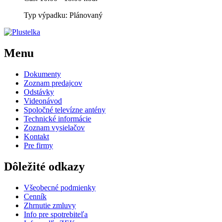
Typ výpadku: Plánovaný
Menu
Dokumenty
Zoznam predajcov
Odstávky
Videonávod
Spoločné televízne antény
Technické informácie
Zoznam vysielačov
Kontakt
Pre firmy
Dôležité odkazy
Všeobecné podmienky
Cenník
Zhrnutie zmluvy
Info pre spotrebiteľa