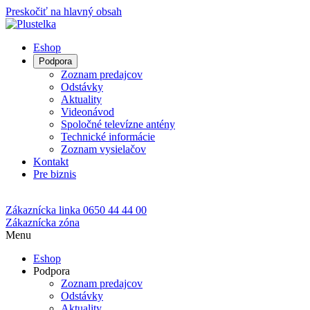
Preskočiť na hlavný obsah
Eshop
Podpora
Zoznam predajcov
Odstávky
Aktuality
Videonávod
Spoločné televízne antény
Technické informácie
Zoznam vysielačov
Kontakt
Pre biznis
Zákaznícka linka
0650 44 44 00
Zákaznícka zóna
Menu
Eshop
Podpora
Zoznam predajcov
Odstávky
Aktuality