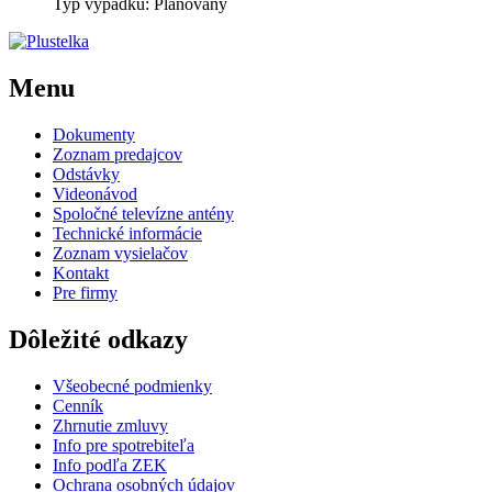
Typ výpadku: Plánovaný
Menu
Dokumenty
Zoznam predajcov
Odstávky
Videonávod
Spoločné televízne antény
Technické informácie
Zoznam vysielačov
Kontakt
Pre firmy
Dôležité odkazy
Všeobecné podmienky
Cenník
Zhrnutie zmluvy
Info pre spotrebiteľa
Info podľa ZEK
Ochrana osobných údajov