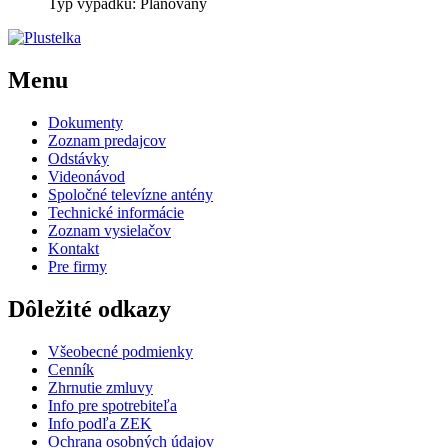
Typ výpadku: Plánovaný
Menu
Dokumenty
Zoznam predajcov
Odstávky
Videonávod
Spoločné televízne antény
Technické informácie
Zoznam vysielačov
Kontakt
Pre firmy
Dôležité odkazy
Všeobecné podmienky
Cenník
Zhrnutie zmluvy
Info pre spotrebiteľa
Info podľa ZEK
Ochrana osobných údajov