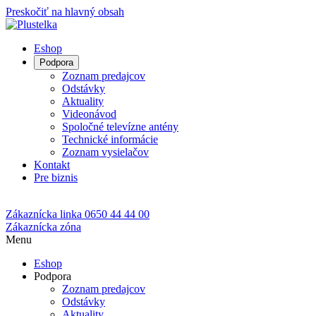
Preskočiť na hlavný obsah
Eshop
Podpora
Zoznam predajcov
Odstávky
Aktuality
Videonávod
Spoločné televízne antény
Technické informácie
Zoznam vysielačov
Kontakt
Pre biznis
Zákaznícka linka
0650 44 44 00
Zákaznícka zóna
Menu
Eshop
Podpora
Zoznam predajcov
Odstávky
Aktuality