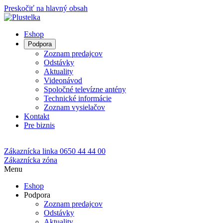
Preskočiť na hlavný obsah
Eshop
Podpora
Zoznam predajcov
Odstávky
Aktuality
Videonávod
Spoločné televízne antény
Technické informácie
Zoznam vysielačov
Kontakt
Pre biznis
Zákaznícka linka
0650 44 44 00
Zákaznícka zóna
Menu
Eshop
Podpora
Zoznam predajcov
Odstávky
Aktuality