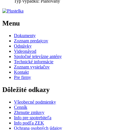
Typ výpadku: Plánovaný
Menu
Dokumenty
Zoznam predajcov
Odstávky
Videonávod
Spoločné televízne antény
Technické informácie
Zoznam vysielačov
Kontakt
Pre firmy
Dôležité odkazy
Všeobecné podmienky
Cenník
Zhrnutie zmluvy
Info pre spotrebiteľa
Info podľa ZEK
Ochrana osobných údajov