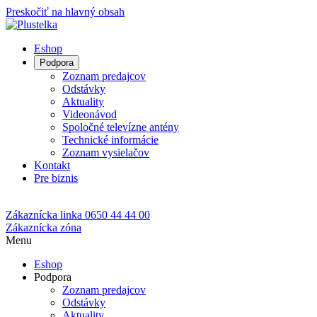
Preskočiť na hlavný obsah
Eshop
Podpora
Zoznam predajcov
Odstávky
Aktuality
Videonávod
Spoločné televízne antény
Technické informácie
Zoznam vysielačov
Kontakt
Pre biznis
Zákaznícka linka
0650 44 44 00
Zákaznícka zóna
Menu
Eshop
Podpora
Zoznam predajcov
Odstávky
Aktuality