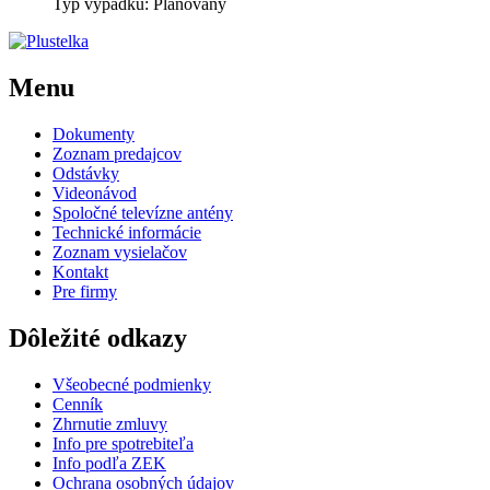
Typ výpadku: Plánovaný
Menu
Dokumenty
Zoznam predajcov
Odstávky
Videonávod
Spoločné televízne antény
Technické informácie
Zoznam vysielačov
Kontakt
Pre firmy
Dôležité odkazy
Všeobecné podmienky
Cenník
Zhrnutie zmluvy
Info pre spotrebiteľa
Info podľa ZEK
Ochrana osobných údajov