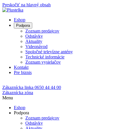
Preskočiť na hlavný obsah
Eshop
Podpora
Zoznam predajcov
Odstávky
Aktuality
Videonávod
Spoločné televízne antény
Technické informácie
Zoznam vysielačov
Kontakt
Pre biznis
Zákaznícka linka
0650 44 44 00
Zákaznícka zóna
Menu
Eshop
Podpora
Zoznam predajcov
Odstávky
Aktuality