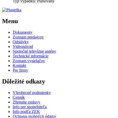
Typ výpadku: Plánovaný
Menu
Dokumenty
Zoznam predajcov
Odstávky
Videonávod
Spoločné televízne antény
Technické informácie
Zoznam vysielačov
Kontakt
Pre firmy
Dôležité odkazy
Všeobecné podmienky
Cenník
Zhrnutie zmluvy
Info pre spotrebiteľa
Info podľa ZEK
Ochrana osobných údajov