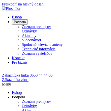
Preskočiť na hlavný obsah
Eshop
Podpora
Zoznam predajcov
Odstávky
Aktuality
Videonávod
Spoločné televízne antény
Technické informácie
Zoznam vysielačov
Kontakt
Pre biznis
Zákaznícka linka
0650 44 44 00
Zákaznícka zóna
Menu
Eshop
Podpora
Zoznam predajcov
Odstávky
Aktuality