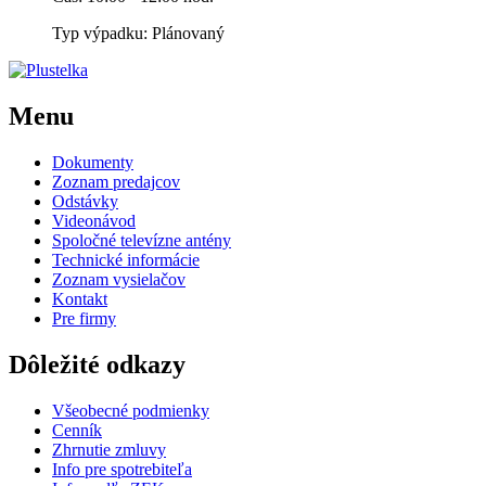
Typ výpadku: Plánovaný
Menu
Dokumenty
Zoznam predajcov
Odstávky
Videonávod
Spoločné televízne antény
Technické informácie
Zoznam vysielačov
Kontakt
Pre firmy
Dôležité odkazy
Všeobecné podmienky
Cenník
Zhrnutie zmluvy
Info pre spotrebiteľa