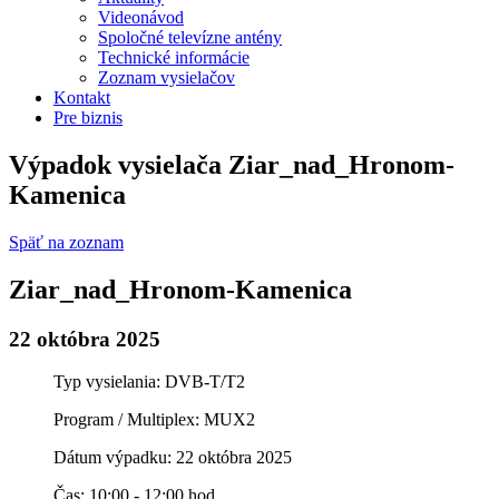
Videonávod
Spoločné televízne antény
Technické informácie
Zoznam vysielačov
Kontakt
Pre biznis
Výpadok vysielača Ziar_nad_Hronom-
Kamenica
Späť na zoznam
Ziar_nad_Hronom-Kamenica
22 októbra 2025
Typ vysielania: DVB-T/T2
Program / Multiplex: MUX2
Dátum výpadku: 22 októbra 2025
Čas: 10:00 - 12:00 hod.