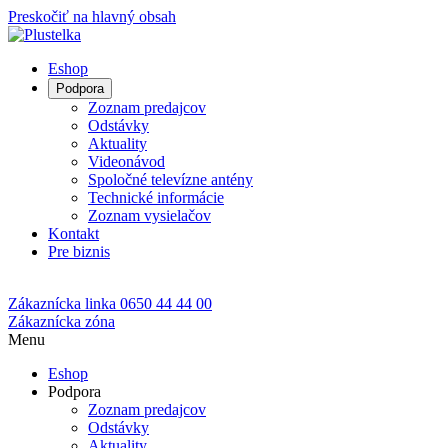
Preskočiť na hlavný obsah
Eshop
Podpora
Zoznam predajcov
Odstávky
Aktuality
Videonávod
Spoločné televízne antény
Technické informácie
Zoznam vysielačov
Kontakt
Pre biznis
Zákaznícka linka
0650 44 44 00
Zákaznícka zóna
Menu
Eshop
Podpora
Zoznam predajcov
Odstávky
Aktuality