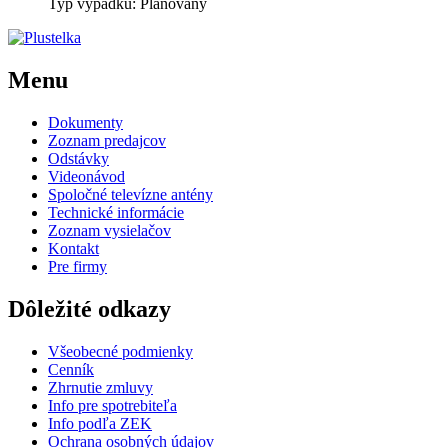
Typ výpadku: Plánovaný
Menu
Dokumenty
Zoznam predajcov
Odstávky
Videonávod
Spoločné televízne antény
Technické informácie
Zoznam vysielačov
Kontakt
Pre firmy
Dôležité odkazy
Všeobecné podmienky
Cenník
Zhrnutie zmluvy
Info pre spotrebiteľa
Info podľa ZEK
Ochrana osobných údajov