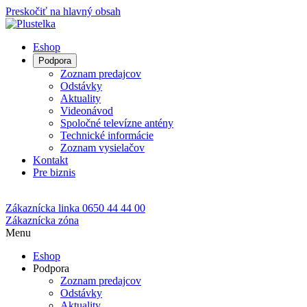
Preskočiť na hlavný obsah
Eshop
Podpora
Zoznam predajcov
Odstávky
Aktuality
Videonávod
Spoločné televízne antény
Technické informácie
Zoznam vysielačov
Kontakt
Pre biznis
Zákaznícka linka
0650 44 44 00
Zákaznícka zóna
Menu
Eshop
Podpora
Zoznam predajcov
Odstávky
Aktuality