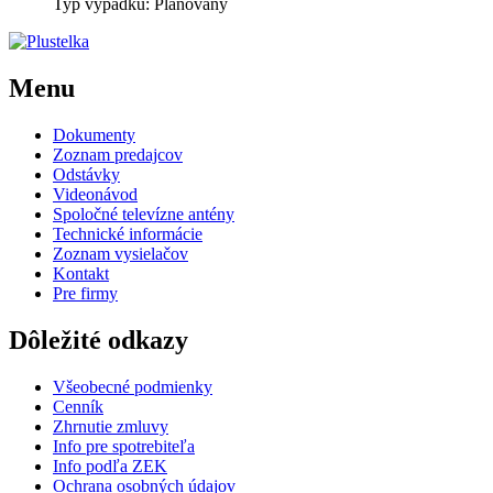
Typ výpadku: Plánovaný
Menu
Dokumenty
Zoznam predajcov
Odstávky
Videonávod
Spoločné televízne antény
Technické informácie
Zoznam vysielačov
Kontakt
Pre firmy
Dôležité odkazy
Všeobecné podmienky
Cenník
Zhrnutie zmluvy
Info pre spotrebiteľa
Info podľa ZEK
Ochrana osobných údajov