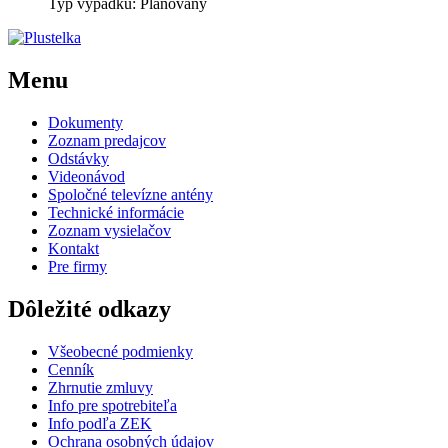
Typ výpadku: Plánovaný
Menu
Dokumenty
Zoznam predajcov
Odstávky
Videonávod
Spoločné televízne antény
Technické informácie
Zoznam vysielačov
Kontakt
Pre firmy
Dôležité odkazy
Všeobecné podmienky
Cenník
Zhrnutie zmluvy
Info pre spotrebiteľa
Info podľa ZEK
Ochrana osobných údajov