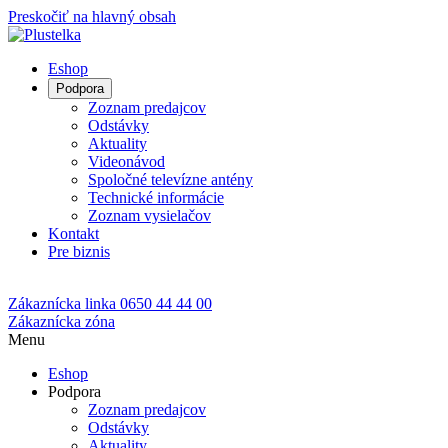
Preskočiť na hlavný obsah
Eshop
Podpora
Zoznam predajcov
Odstávky
Aktuality
Videonávod
Spoločné televízne antény
Technické informácie
Zoznam vysielačov
Kontakt
Pre biznis
Zákaznícka linka
0650 44 44 00
Zákaznícka zóna
Menu
Eshop
Podpora
Zoznam predajcov
Odstávky
Aktuality