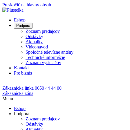
Preskočiť na hlavný obsah
Eshop
Podpora
Zoznam predajcov
Odstávky
Aktuality
Videonávod
Spoločné televízne antény
Technické informácie
Zoznam vysielačov
Kontakt
Pre biznis
Zákaznícka linka
0650 44 44 00
Zákaznícka zóna
Menu
Eshop
Podpora
Zoznam predajcov
Odstávky
Aktuality