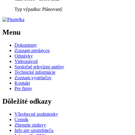
Typ výpadku: Plánovaný
Menu
Dokumenty
Zoznam predajcov
Odstávky
Videonávod
Spoločné televízne antény
Technické informácie
Zoznam vysielačov
Kontakt
Pre firmy
Dôležité odkazy
Všeobecné podmienky
Cenník
Zhrnutie zmluvy
Info pre spotrebiteľa