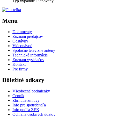
Typ výpadku: Plánovaný
Menu
Dokumenty
Zoznam predajcov
Odstávky
Videonávod
Spoločné televízne antény
Technické informácie
Zoznam vysielačov
Kontakt
Pre firmy
Dôležité odkazy
Všeobecné podmienky
Cenník
Zhrnutie zmluvy
Info pre spotrebiteľa
Info podľa ZEK
Ochrana osobných údajov