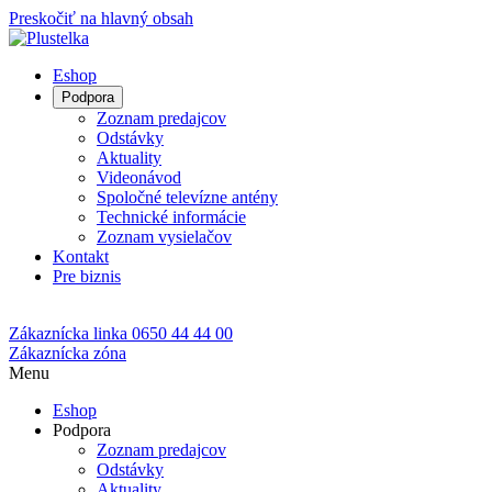
Preskočiť na hlavný obsah
Eshop
Podpora
Zoznam predajcov
Odstávky
Aktuality
Videonávod
Spoločné televízne antény
Technické informácie
Zoznam vysielačov
Kontakt
Pre biznis
Zákaznícka linka
0650 44 44 00
Zákaznícka zóna
Menu
Eshop
Podpora
Zoznam predajcov
Odstávky
Aktuality