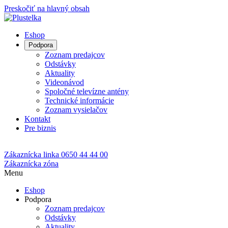
Preskočiť na hlavný obsah
Eshop
Podpora
Zoznam predajcov
Odstávky
Aktuality
Videonávod
Spoločné televízne antény
Technické informácie
Zoznam vysielačov
Kontakt
Pre biznis
Zákaznícka linka
0650 44 44 00
Zákaznícka zóna
Menu
Eshop
Podpora
Zoznam predajcov
Odstávky
Aktuality