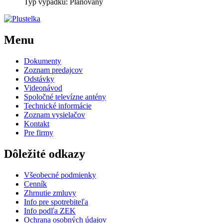
Typ výpadku: Plánovaný
Menu
Dokumenty
Zoznam predajcov
Odstávky
Videonávod
Spoločné televízne antény
Technické informácie
Zoznam vysielačov
Kontakt
Pre firmy
Dôležité odkazy
Všeobecné podmienky
Cenník
Zhrnutie zmluvy
Info pre spotrebiteľa
Info podľa ZEK
Ochrana osobných údajov