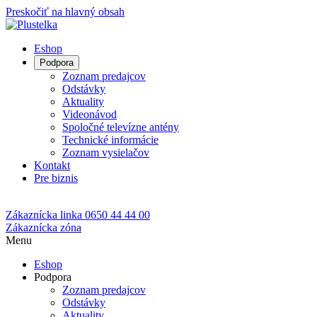
Preskočiť na hlavný obsah
Eshop
Podpora
Zoznam predajcov
Odstávky
Aktuality
Videonávod
Spoločné televízne antény
Technické informácie
Zoznam vysielačov
Kontakt
Pre biznis
Zákaznícka linka
0650 44 44 00
Zákaznícka zóna
Menu
Eshop
Podpora
Zoznam predajcov
Odstávky
Aktuality