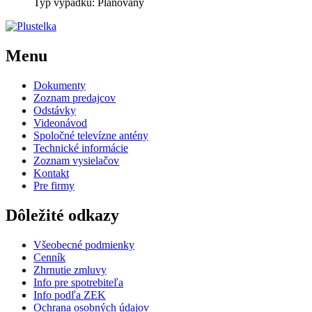
Typ výpadku: Plánovaný
Menu
Dokumenty
Zoznam predajcov
Odstávky
Videonávod
Spoločné televízne antény
Technické informácie
Zoznam vysielačov
Kontakt
Pre firmy
Dôležité odkazy
Všeobecné podmienky
Cenník
Zhrnutie zmluvy
Info pre spotrebiteľa
Info podľa ZEK
Ochrana osobných údajov