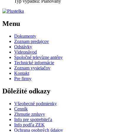
Typ výpadku: Plánovaný
Menu
Dokumenty
Zoznam predajcov
Odstávky
Videonávod
Spoločné televízne antény
Technické informácie
Zoznam vysielačov
Kontakt
Pre firmy
Dôležité odkazy
Všeobecné podmienky
Cenník
Zhrnutie zmluvy
Info pre spotrebiteľa
Info podľa ZEK
Ochrana osobných údajov