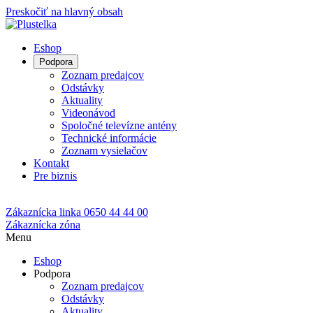
Preskočiť na hlavný obsah
Eshop
Podpora
Zoznam predajcov
Odstávky
Aktuality
Videonávod
Spoločné televízne antény
Technické informácie
Zoznam vysielačov
Kontakt
Pre biznis
Zákaznícka linka
0650 44 44 00
Zákaznícka zóna
Menu
Eshop
Podpora
Zoznam predajcov
Odstávky
Aktuality